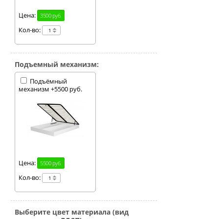
можете выбрать любой
вариант цвета корпуса
Цена:
3500 руб.
из нашего каталога.
Кол-во:
Подъемный механизм:
Подъёмный
механизм +5500 руб.
Цена:
5500 руб.
Кол-во:
Выберите цвет материала (вид