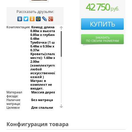
42 750
руб.
Рассказать друзьям:
КУПИТЬ
Комплектация:
Комод: длина-
0.80м х высота-
0.85м х глубина-
ЗАКАЗАТЬ
0.48м
ПО СВОИМ РАЗМЕРАМ
Тумбочка (1 шт):
0.48м х 0.50м х
0.37м
Кровать(спальное
место): 1.60м х
2.00м
(комплектуется
любой
искусственной
кожей )
Матрас в
комплект не
входит.
Материал
Массив дерева
фасада:
Наличие
Без матраца
матраца:
Целевое
Для спальни
назначение:
Ценные
матрацы фирмы
указания:
АСКОНА, АРМОС
цена от 5000 руб.-
Конфигурация товара
оплачиваются
дополнительно.