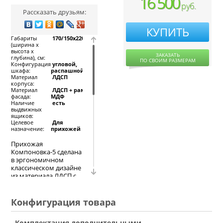
16 500
руб.
Рассказать друзьям:
КУПИТЬ
Габариты
170/150x220x50
(ширина х
высота х
ЗАКАЗАТЬ
глубина), см:
ПО СВОИМ РАЗМЕРАМ
Конфигурация
угловой,
шкафа:
распашной
Материал
ЛДСП
корпуса:
Материал
ЛДСП + рамка
фасада:
МДФ
Наличие
есть
выдвижных
ящиков:
Целевое
Для
назначение:
прихожей
Прихожая
Компоновка-5 сделана
в эргономичном
классическом дизайне
из материала ЛДСП с
обрамлением МДФ.
Комплектация
прихожей состоит из
Конфигурация товара
большого
вместительного
Комплектация дополнительными