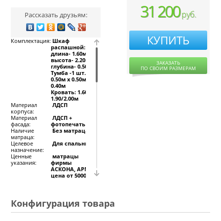
31 200
руб.
Рассказать друзьям:
КУПИТЬ
Комплектация:
Шкаф
распашной:
длина- 1.60м х
высота- 2.20м х
ЗАКАЗАТЬ
глубина- 0.50м
ПО СВОИМ РАЗМЕРАМ
Тумба -1 шт.:
0.50м х 0.50м х
0.40м
Кровать: 1.60м х
1.90/2.00м
Материал
ЛДСП
корпуса:
Материал
ЛДСП +
фасада:
фотопечать
Наличие
Без матраца
матраца:
Целевое
Для спальни
назначение:
Ценные
матрацы
указания:
фирмы
АСКОНА, АРМОС
цена от 5000
руб.-
оплачиваются
дополнительно.
Конфигурация товара
Мы сможем выполнить
фотопечать любого