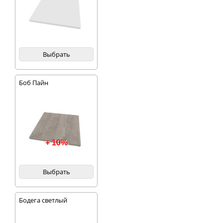
Небольшая тумба с
двумя ящиками станет
прекрасным местом
для хранения
различных вещей.
Общая отделка
алюминиевым
Выбрать
молдингом создает
законченный вид
уютной спальни.
Боб Пайн
+ 10%
Выбрать
Бодега светлый