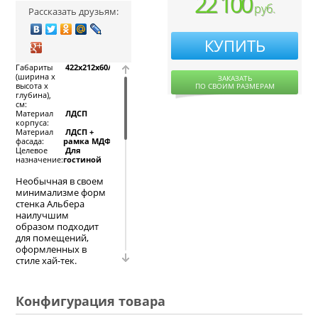
22 100
руб.
Рассказать друзьям:
КУПИТЬ
Габариты
422x212x60/32
(ширина х
ЗАКАЗАТЬ
высота х
ПО СВОИМ РАЗМЕРАМ
глубина),
см:
Материал
ЛДСП
корпуса:
Материал
ЛДСП +
фасада:
рамка МДФ
Целевое
Для
назначение:
гостиной
Необычная в своем
минимализме форм
стенка Альбера
наилучшим
образом подходит
для помещений,
оформленных в
стиле хай-тек.
Гладкие фасады и
матовое или
рельефное стекло
Конфигурация товара
дверок пеналов
создают