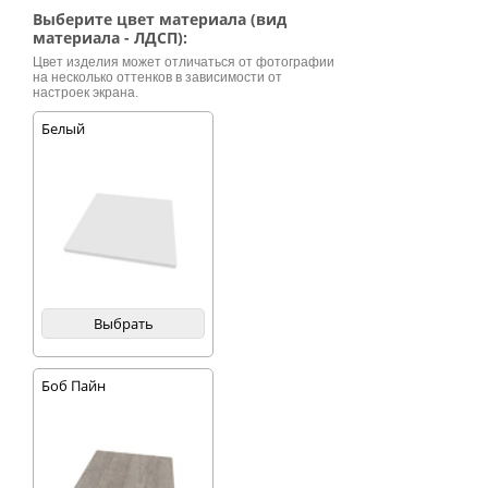
гармоничный облик
Выберите цвет материала (вид
элегантной
материала - ЛДСП):
сдержанности.
Цвет изделия может отличаться от фотографии
Трапецевидная
на несколько оттенков в зависимости от
полка центральной
настроек экрана.
части стенки
увеличивает
Белый
пространство ниши
под телевизор и
глубину
расположенных над
ней полок.
Металлические
ножки
обеспечивают
устойчивость
изделия. Благодаря
продуманной
Выбрать
конструкции,
количество полок и
ящиков в стенке
может меняться.
Боб Пайн
Возможны
тонированные,
матовые, витражные
стёкла.