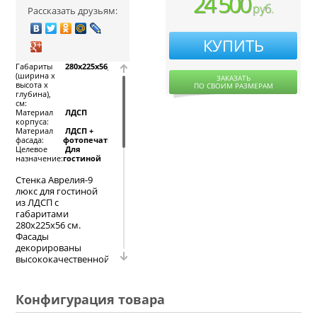
24 500
руб.
Рассказать друзьям:
КУПИТЬ
Габариты
280x225x56,
(ширина х
ЗАКАЗАТЬ
высота х
ПО СВОИМ РАЗМЕРАМ
глубина),
см:
Материал
ЛДСП
корпуса:
Материал
ЛДСП +
фасада:
фотопечать
Целевое
Для
назначение:
гостиной
Стенка Аврелия-9
люкс для гостиной
из ЛДСП с
габаритами
280х225х56 см.
Фасады
декорированы
высококачественной
фотопечатью с
принтом бамбука и
шкуры змеи. Все
Конфигурация товара
дверцы помещены в
матовую