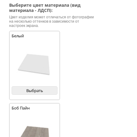
алюминиевую
Выберите цвет материала (вид
рамку, фурнитура
материала - ЛДСП):
металлическая.
Цвет изделия может отличаться от фотографии
Стенка состоит из
на несколько оттенков в зависимости от
платяного шкафа с
настроек экрана.
двумя дверцами,
узкого шкафа с
Белый
полочками, тумбы с
ящичками под
телевизор,
открытых полочек и
пары небольших
шкафчиков. Мебель
стоит на невысоких
ножках, а сверху на
опоре находится
козырек, который
играет роль
Выбрать
декоративной
полочки.
Боб Пайн