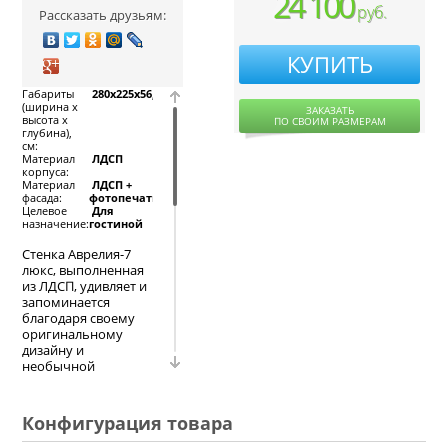
24 100
руб.
Рассказать друзьям:
КУПИТЬ
Габариты
280x225x56,
(ширина х
ЗАКАЗАТЬ
высота х
ПО СВОИМ РАЗМЕРАМ
глубина),
см:
Материал
ЛДСП
корпуса:
Материал
ЛДСП +
фасада:
фотопечать
Целевое
Для
назначение:
гостиной
Стенка Аврелия-7
люкс, выполненная
из ЛДСП, удивляет и
запоминается
благодаря своему
оригинальному
дизайну и
необычной
цветовой гамме. А
если точнее, то
оригинальность
Конфигурация товара
придаёт необычный
орнамент (есть