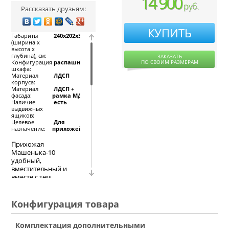
14 900
руб.
Рассказать друзьям:
КУПИТЬ
Габариты
240x202x38
(ширина х
высота х
глубина), см:
ЗАКАЗАТЬ
ПО СВОИМ РАЗМЕРАМ
Конфигурация
распашной
шкафа:
Материал
ЛДСП
корпуса:
Материал
ЛДСП +
фасада:
рамка МДФ
Наличие
есть
выдвижных
ящиков:
Целевое
Для
назначение:
прихожей
Прихожая
Машенька-10
удобный,
вместительный и
вместе с тем
довольно
привлекательный
набор мебели для
Конфигурация товара
коридора. Здесь есть
все необходимые
Комплектация дополнительными
отделения: