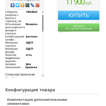
11 900
руб.
Габариты
140x40x215
КУПИТЬ
(ширина х
высота х
глубина), см:
Исполнение
Возможно
ЗАКАЗАТЬ
многоцветного
ПО СВОИМ РАЗМЕРАМ
фасада и
корпуса:
Конфигурация
распашной
шкафа:
Материал
ЛДСП
корпуса:
Материал
ЛДСП
фасада:
Наличие
есть
выдвижных
ящиков:
Целевое
Для
назначение:
прихожей
Стильная прихожая
Луч-2 является
примером весьма
вместительной
Конфигурация товара
мебельной
композиции. Самым
обширным является
Комплектация дополнительными
крупногабаритный
элементами:
одностворчатый