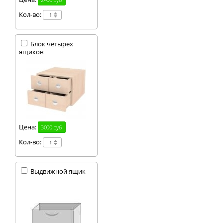
размещается зеркало
среднего формата.
Кол-во:
На открытой полке
над зеркалом
размещается, как
Блок четырех
правило, какое-
ящиков
нибудь творческое
изваяние.
Цена:
3000 руб.
Кол-во:
Выдвижной ящик