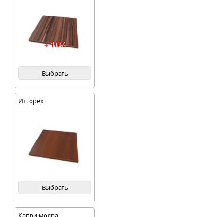
+ 10%
Выбрать
Ит. орех
Выбрать
Капри модра