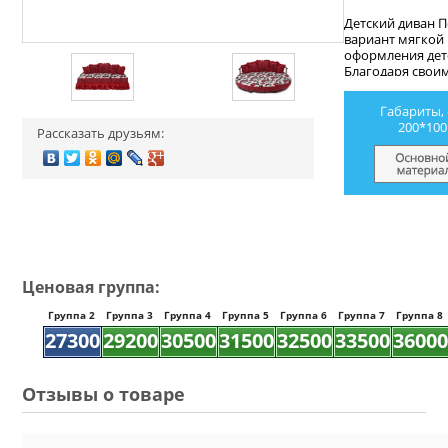
Детский диван 
вариант мягкой
оформления дет
Благодаря свои
элементам, див
для девочек. В 
Габариты, 
представляет со
200*100
Рассказать друзьям:
укомплектован
подушками с на
синтепона. Полу
спинка делают 
необычным. Для
раскладывается 
книжка, образу
местом круглой
кровати выступа
металлических
Ценовая группа:
декоративных т
Группа 2
Группа 3
Группа 4
Группа 5
Группа 6
Группа 7
Группа 8
27300
29200
30500
31500
32500
33500
36000
Отзывы о товаре