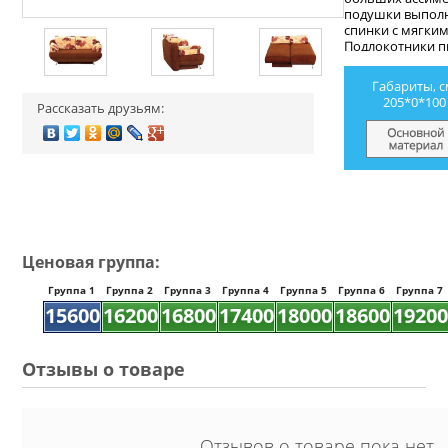
подушки выпол
спинки с мягки
Подлокотники п
виде полукругл
подушек. Также
Габариты, с
могут заменить
205*0*100
Рассказать друзьям:
Каркас дивана и
натурального де
Дополнительно 
вместительным
Ценовая группа:
Группа 1
Группа 2
Группа 3
Группа 4
Группа 5
Группа 6
Группа 7
15600
16200
16800
17400
18000
18600
19200
Отзывы о товаре
Отзывов о товаре пока нет