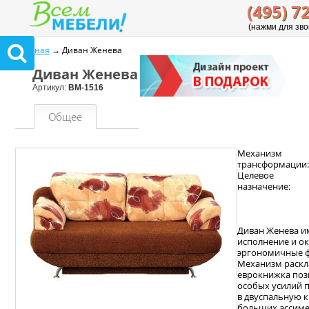
(495) 7
(нажми для зво
Главная
→ Диван Женева
Диван Женева
Артикул:
ВМ-1516
Общее
Механизм
трансформации
Целевое
назначение:
Диван Женева и
исполнение и о
эргономичные 
Механизм раск
еврокнижка поз
особых усилий 
в двуспальную к
больших ассим