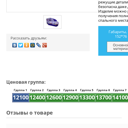
режущие детали
безопасна даже 
Изделие можно 
получения полн
спального мест
пенополиуритан 
комфортным и н
Габариты, 
искривиться по
152*76
Рассказать друзьям:
комплекте пост
подушка из мат
Ценовая группа:
Группа 1
Группа 2
Группа 3
Группа 4
Группа 5
Группа 6
Группа 7
12100
12400
12600
12900
13300
13700
14100
Отзывы о товаре