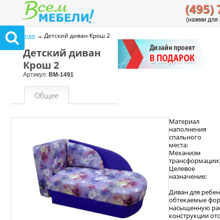
(495) 
(нажми для 
Главная
→ Детский диван Крош 2
Детский диван
Крош 2
Артикул:
ВМ-1491
Общее
Материал
наполнения
спального
места:
Механизм
трансформации
Целевое
назначение:
Диван для ребе
обтекаемые фор
насыщенную рас
конструкции отс