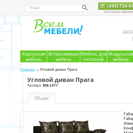
(495) 724-4
код города обязате
Бесп
Корпусная
Встраиваемая
Мебель для
Модульна
мебель
мебель
гостиной
мебель
Главная
→ Угловой диван Прага
Угловой диван Прага
Артикул:
ВМ-1477
Общее
Габа
Габа
Изме
Конф
Мате