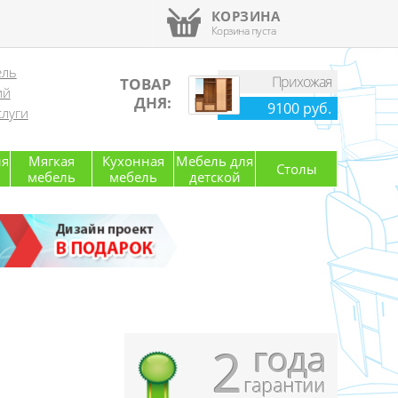
КОРЗИНА
Корзина пуста
ель
Прихожая
ТОВАР
ий
ДНЯ:
9100 руб.
луги
ля
Мягкая
Кухонная
Мебель для
Столы
мебель
мебель
детской
года
2
гарантии