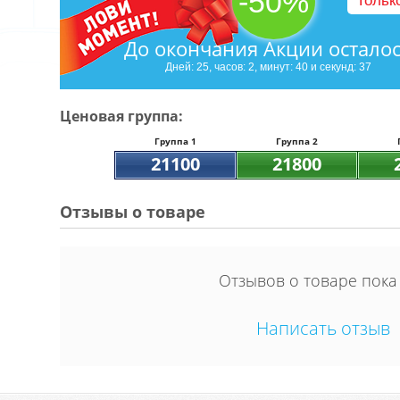
-50%
Тольк
До окончания Акции остало
Дней: 25, часов: 2, минут: 40 и секунд: 36
Ценовая группа:
Группа 1
Группа 2
21100
21800
Отзывы о товаре
Отзывов о товаре пока
Написать отзыв