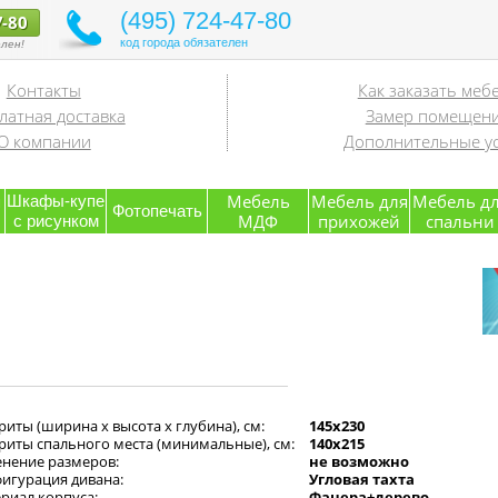
(495) 724-47-80
7-80
код города обязателен
лен!
Контакты
Как заказать меб
латная доставка
Замер помещен
О компании
Дополнительные ус
я
Мебель
Мебель для
Мебель д
Шкафы-купе
Фотопечать
МДФ
прихожей
спальни
с рисунком
риты (ширина х высота х глубина), см:
145х230
риты спального места (минимальные), см:
140х215
нение размеров:
не возможно
игурация дивана:
Угловая тахта
риал корпуса:
Фанера+дерево