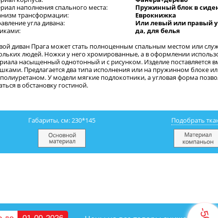
риал наполнения спального места:
Пружинный блок в сиде
низм трансформации:
Еврокнижка
авление угла дивана:
Или левый или правый у
иками:
да, для белья
вой диван Прага может стать полноценным спальным местом или служ
ольких людей. Ножки у него хромированные, а в оформлении использ
риала насыщенный однотонный и с рисунком. Изделие поставляется в
шками. Предлагается два типа исполнения или на пружинном блоке ил
полиуретаном. У модели мягкие подлокотники, а угловая форма позво
аться в обстановку гостиной.
Габариты, см: 230*145
Подобрать тка