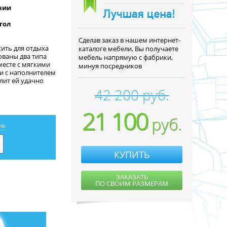
нии
гол
Cделав заказ в нашем интернет-
ить для отдыха
каталоге мебели, Вы получаете
ованы два типа
мебель напрямую с фабрики,
месте с мягкими
минуя посредников
и с наполнителем
лит ей удачно
42 200 руб.
21 100
руб.
нь
КУПИТЬ
ЗАКАЗАТЬ
ПО СВОИМ РАЗМЕРАМ