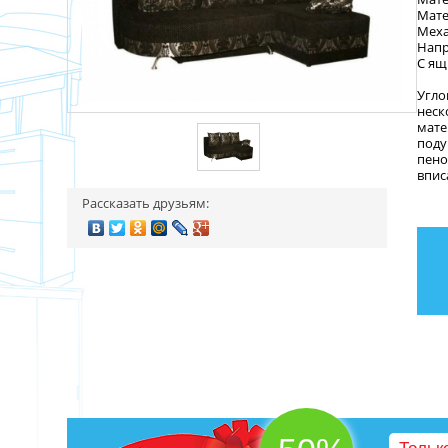
Мате
Меха
Напр
С ящ
Угло
неск
мате
поду
пено
впис
Рассказать друзьям: