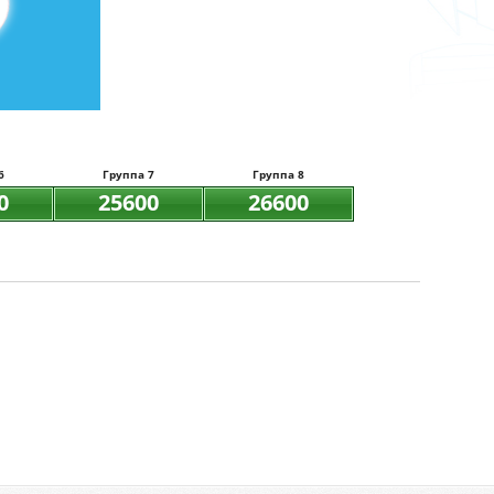
6
Группа 7
Группа 8
0
25600
26600