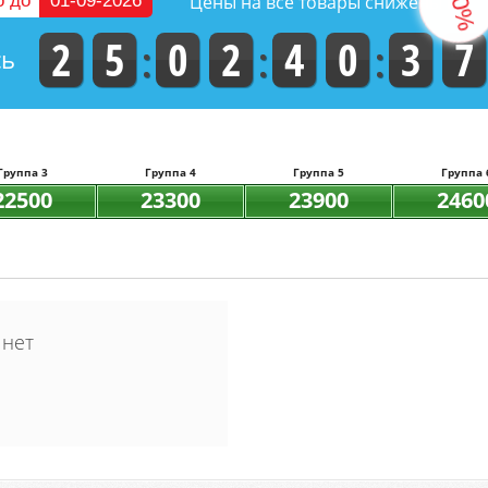
-50%
о до
01-09-2026
Цены на все товары снижены на
6
2
5
0
2
4
0
3
сь
Группа 3
Группа 4
Группа 5
Группа 
22500
23300
23900
2460
 нет