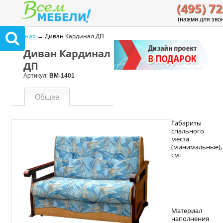
(495) 7
(нажми для зво
Главная
→ Диван Кардинал ДП
Диван Кардинал
ДП
Артикул:
ВМ-1401
Общее
Габариты
спального
места
(минимальные),
см:
Материал
наполнения