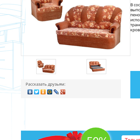
В со
выпо
пено
испо
тран
кров
Рассказать друзьям: