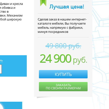
 Диван и кресла
я обивка и
ство в
авки. Механизм
собой широкую
Cделав заказ в нашем интернет-
каталоге мебели, Вы получаете
мебель напрямую с фабрики,
минуя посредников
49 800 руб.
24 900
руб.
нь
КУПИТЬ
ЗАКАЗАТЬ
ПО СВОИМ РАЗМЕРАМ