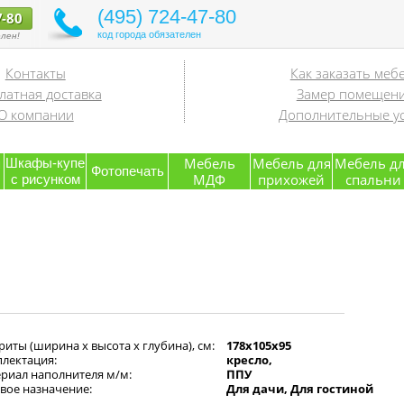
(495) 724-47-80
7-80
код города обязателен
лен!
Контакты
Как заказать меб
латная доставка
Замер помещен
О компании
Дополнительные ус
я
Мебель
Мебель для
Мебель д
Шкафы-купе
Фотопечать
МДФ
прихожей
спальни
с рисунком
риты (ширина х высота х глубина), см:
178x105x95
лектация:
кресло,
риал наполнителя м/м:
ППУ
вое назначение:
Для дачи, Для гостиной