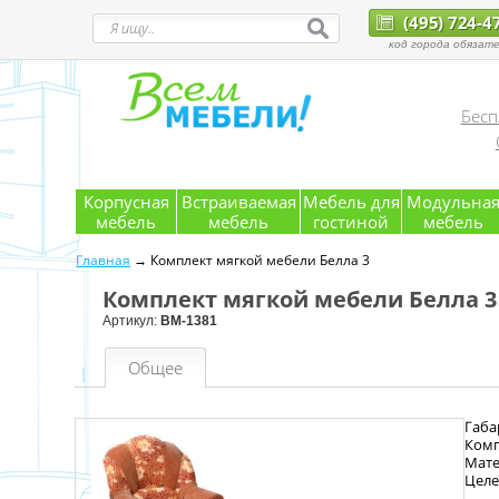
(495) 724-4
код города обязате
Бесп
Корпусная
Встраиваемая
Мебель для
Модульна
мебель
мебель
гостиной
мебель
Главная
→ Комплект мягкой мебели Белла 3
Комплект мягкой мебели Белла 3
Артикул:
ВМ-1381
Общее
Габа
Комп
Мате
Целе