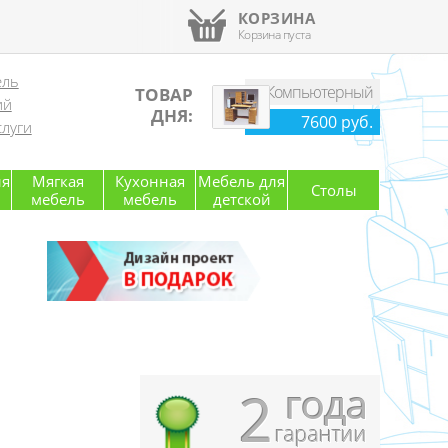
КОРЗИНА
Корзина пуста
ель
Компьютерный
ТОВАР
ий
стол
ДНЯ:
7600 руб.
луги
ля
Мягкая
Кухонная
Мебель для
Столы
мебель
мебель
детской
года
2
гарантии