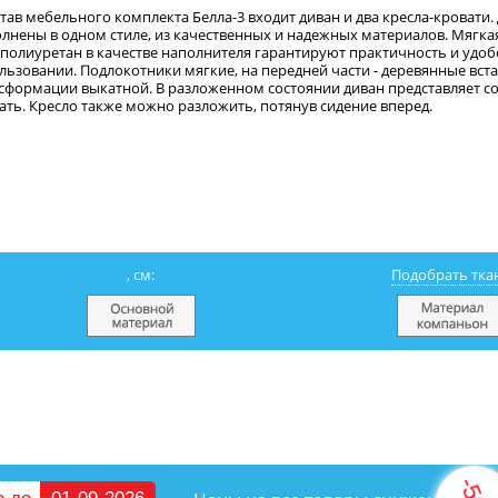
став мебельного комплекта Белла-3 входит диван и два кресла-кровати.
лнены в одном стиле, из качественных и надежных материалов. Мягка
полиуретан в качестве наполнителя гарантируют практичность и удоб
льзовании. Подлокотники мягкие, на передней части - деревянные вст
сформации выкатной. В разложенном состоянии диван представляет 
ать. Кресло также можно разложить, потянув сидение вперед.
, см:
Подобрать тка