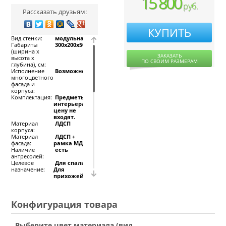
15 800
руб.
Рассказать друзьям:
КУПИТЬ
Вид стенки:
модульная
Габариты
300x200x50/60
(ширина х
ЗАКАЗАТЬ
высота х
ПО СВОИМ РАЗМЕРАМ
глубина), см:
Исполнение
Возможно
многоцветного
фасада и
корпуса:
Комплектация:
Предметы
интерьера в
цену не
входят.
Материал
ЛДСП
корпуса:
Материал
ЛДСП +
фасада:
рамка МДФ
Наличие
есть
антресолей:
Целевое
Для спальни,
назначение:
Для
прихожей,
Для детской,
Для гостиной
Конфигурация товара
Детская стенка
Юниор 3 ПСП
изготовлена на
Выберите цвет материала (вид