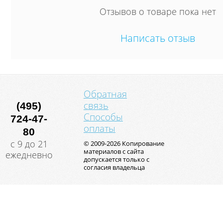
подушками стано
Отзывов о товаре пока нет
которых невозм
машина. Практ
ножки не тольк
покрытие при п
Написать отзыв
но и обеспечив
под ним.
Обратная
связь
(495)
Способы
724-47-
оплаты
80
с 9 до 21
© 2009-2026 Копирование
материалов с сайта
ежедневно
допускается только с
согласия владельца