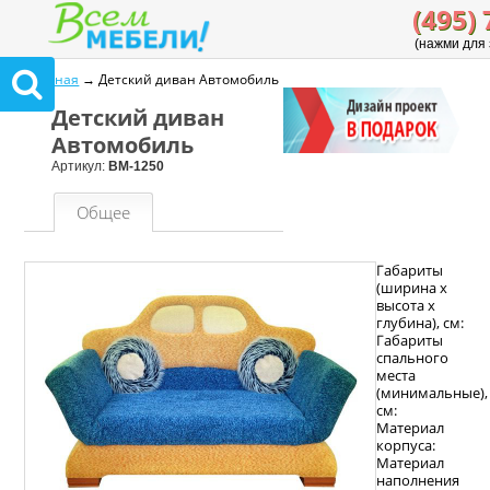
(495) 
(нажми для 
Главная
→ Детский диван Автомобиль
Детский диван
Автомобиль
Артикул:
ВМ-1250
Общее
Габариты
(ширина х
высота х
глубина), см:
Габариты
спального
места
(минимальные),
см:
Материал
корпуса:
Материал
наполнения