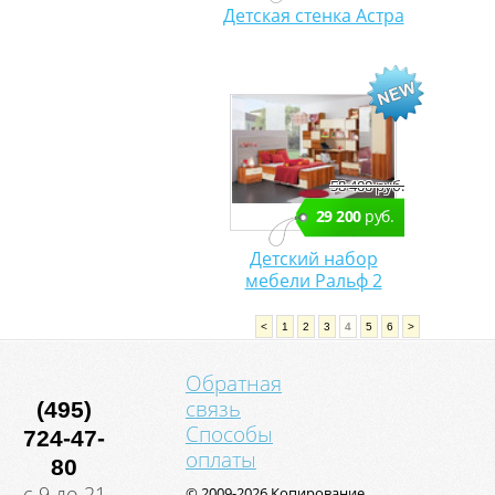
Детская стенка Астра
58 400 руб.
29 200
руб.
Детский набор
мебели Ральф 2
<
1
2
3
4
5
6
>
Обратная
связь
(495)
Способы
724-47-
оплаты
80
с 9 до 21
© 2009-2026 Копирование