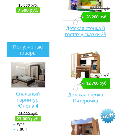
15 000
руб.
52 400 руб.
7 500
руб.
26 200
руб.
Детская стенка В
гостях у сказки 25
Популярные
товары
25 400 руб.
12 700
руб.
Спальный
Детская стенка
гарнитур
Пятёрочка
Юнона 4
46 000
руб.
23 000
руб.
купе
ЛДСП
матрацы